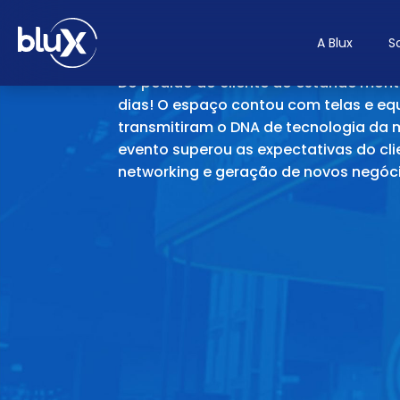
Pular para o conteúdo principal
ESTANDE NO VTE
A Blux
S
Do pedido do cliente ao estande mon
dias! O espaço contou com telas e e
transmitiram o DNA de tecnologia da 
evento superou as expectativas do cli
networking e geração de novos negóci