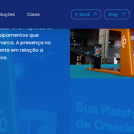
X DAY 2024
oluções
Cases
tado foram apenas 30
quipamentos que
marca. A presença no
ente em relação a
os.