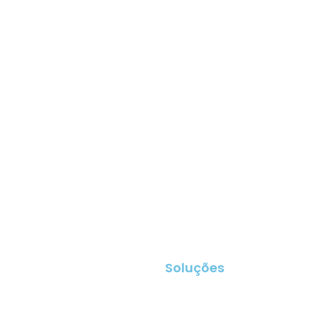
Soluções
BluXgage